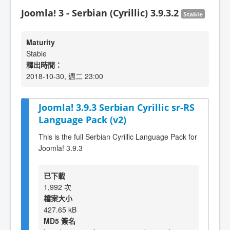
Joomla! 3 - Serbian (Cyrillic) 3.9.3.2
Stable
Maturity
Stable
釋出時間：
2018-10-30, 週二 23:00
Joomla! 3.9.3 Serbian Cyrillic sr-RS
Language Pack (v2)
This is the full Serbian Cyrillic Language Pack for
Joomla! 3.9.3
已下載
1,992 次
檔案大小
427.65 kB
MD5 簽名