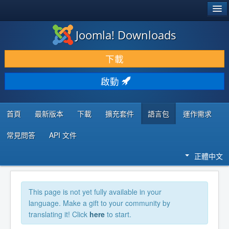
®
JOOMLA!
Joomla! Downloads
下載 & 擴充
下載
發現 & 學習
啟動
社群 & 支援
程式者資源
首頁
最新版本
下載
擴充套件
語言包
運作需求
常見問答
API 文件
正體中文
This page is not yet fully available in your
language. Make a gift to your community by
translating it! Click
here
to start.