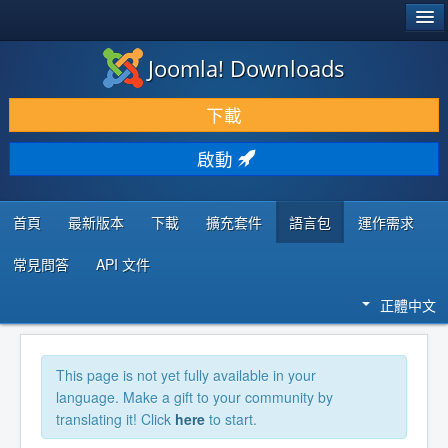
®
JOOMLA!
Joomla! Downloads
下載 & 擴充
下載
發現 & 學習
啟動
社群 & 支援
程式者資源
首頁
最新版本
下載
擴充套件
語言包
運作需求
常見問答
API 文件
正體中文
This page is not yet fully available in your
language. Make a gift to your community by
translating it! Click
here
to start.