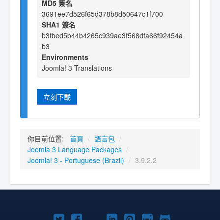
MD5 簽名
3691ee7d526f65d378b8d50647c1f700
SHA1 簽名
b3fbed5b44b4265c939ae3f568dfa66f92454a
b3
Environments
Joomla! 3 Translations
立刻下載
你目前位置:
首頁
/
語言包
/
Joomla 3 Language Packages
/
Joomla! 3 - Portuguese (Brazil)
/
3.9.2.2
Twitter
Facebook
YouTube
Linkedln
Pinterest
Instagram
GitHub