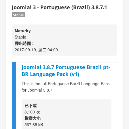
Joomla! 3 - Portuguese (Brazil) 3.8.7.1
Stable
Maturity
Stable
釋出時間：
2017-09-19, 週二 04:00
Joomla! 3.8.7 Portuguese Brazil pt-
BR Language Pack (v1)
This is the full Portuguese Brazil Language Pack
for Joomla! 3.8.7
已下載
8,160 次
檔案大小
567.65 kB