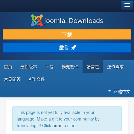
®
JOOMLA!
Joomla! Downloads
下載 & 擴充
下載
發現 & 學習
啟動
社群 & 支援
程式者資源
首頁
最新版本
下載
擴充套件
語言包
運作需求
常見問答
API 文件
正體中文
This page is not yet fully available in your
language. Make a gift to your community by
translating it! Click
here
to start.