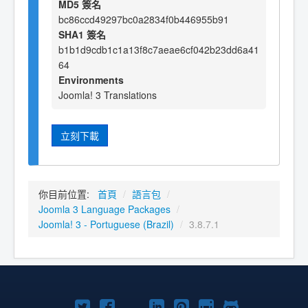
MD5 簽名
bc86ccd49297bc0a2834f0b446955b91
SHA1 簽名
b1b1d9cdb1c1a13f8c7aeae6cf042b23dd6a41
64
Environments
Joomla! 3 Translations
立刻下載
你目前位置:
首頁
/
語言包
/
Joomla 3 Language Packages
/
Joomla! 3 - Portuguese (Brazil)
/
3.8.7.1
Twitter
Facebook
YouTube
Linkedln
Pinterest
Instagram
GitHub