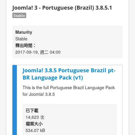
Joomla! 3 - Portuguese (Brazil) 3.8.5.1
Stable
Maturity
Stable
釋出時間：
2017-09-19, 週二 04:00
Joomla! 3.8.5 Portuguese Brazil pt-
BR Language Pack (v1)
This is the full Portuguese Brazil Language Pack
for Joomla! 3.8.5
已下載
14,623 次
檔案大小
534.07 kB