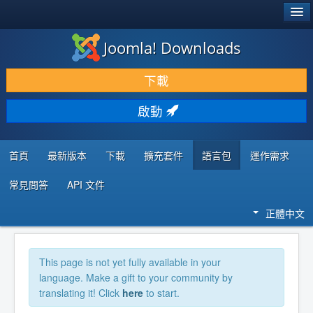
®
JOOMLA!
Joomla! Downloads
下載 & 擴充
下載
發現 & 學習
啟動
社群 & 支援
程式者資源
首頁
最新版本
下載
擴充套件
語言包
運作需求
常見問答
API 文件
正體中文
This page is not yet fully available in your
language. Make a gift to your community by
translating it! Click
here
to start.