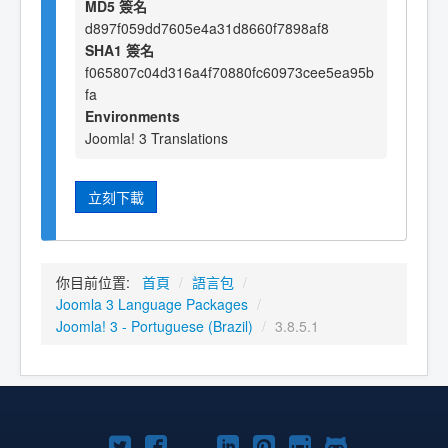
MD5 簽名
d897f059dd7605e4a31d8660f7898af8
SHA1 簽名
f065807c04d316a4f70880fc60973cee5ea95b
fa
Environments
Joomla! 3 Translations
立刻下載
你目前位置:
首頁
/
語言包
/
Joomla 3 Language Packages
/
Joomla! 3 - Portuguese (Brazil)
/
3.8.5.1
Twitter
Facebook
YouTube
Linkedln
Pinterest
Instagram
GitHub