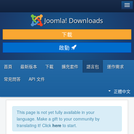
®
JOOMLA!
Joomla! Downloads
下載 & 擴充
下載
發現 & 學習
啟動
社群 & 支援
程式者資源
首頁
最新版本
下載
擴充套件
語言包
運作需求
常見問答
API 文件
正體中文
This page is not yet fully available in your
language. Make a gift to your community by
translating it! Click
here
to start.