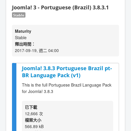
Joomla! 3 - Portuguese (Brazil) 3.8.3.1
Stable
Maturity
Stable
釋出時間：
2017-09-19, 週二 04:00
Joomla! 3.8.3 Portuguese Brazil pt-
BR Language Pack (v1)
This is the full Portuguese Brazil Language Pack
for Joomla! 3.8.3
已下載
12,666 次
檔案大小
566.89 kB