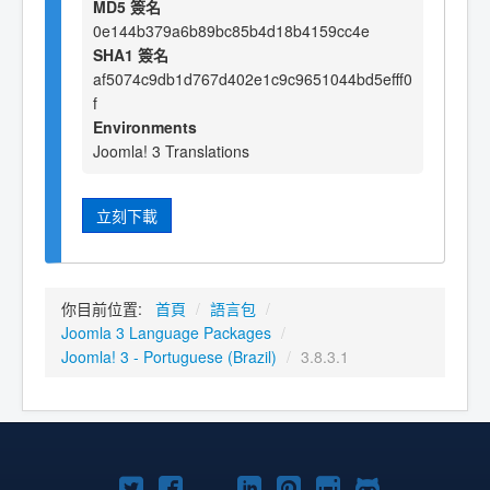
MD5 簽名
0e144b379a6b89bc85b4d18b4159cc4e
SHA1 簽名
af5074c9db1d767d402e1c9c9651044bd5efff0
f
Environments
Joomla! 3 Translations
立刻下載
你目前位置:
首頁
/
語言包
/
Joomla 3 Language Packages
/
Joomla! 3 - Portuguese (Brazil)
/
3.8.3.1
Twitter
Facebook
YouTube
Linkedln
Pinterest
Instagram
GitHub