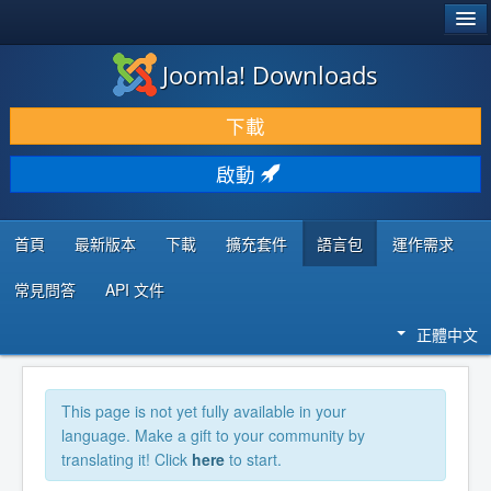
®
JOOMLA!
Joomla! Downloads
下載 & 擴充
下載
發現 & 學習
啟動
社群 & 支援
程式者資源
首頁
最新版本
下載
擴充套件
語言包
運作需求
常見問答
API 文件
正體中文
This page is not yet fully available in your
language. Make a gift to your community by
translating it! Click
here
to start.