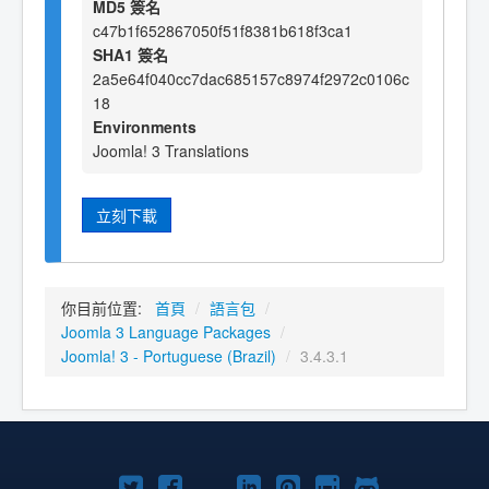
MD5 簽名
c47b1f652867050f51f8381b618f3ca1
SHA1 簽名
2a5e64f040cc7dac685157c8974f2972c0106c
18
Environments
Joomla! 3 Translations
立刻下載
你目前位置:
首頁
/
語言包
/
Joomla 3 Language Packages
/
Joomla! 3 - Portuguese (Brazil)
/
3.4.3.1
Twitter
Facebook
YouTube
Linkedln
Pinterest
Instagram
GitHub