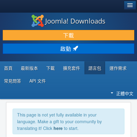
®
JOOMLA!
Joomla! Downloads
下載 & 擴充
下載
發現 & 學習
啟動
社群 & 支援
程式者資源
首頁
最新版本
下載
擴充套件
語言包
運作需求
常見問答
API 文件
正體中文
This page is not yet fully available in your
language. Make a gift to your community by
translating it! Click
here
to start.