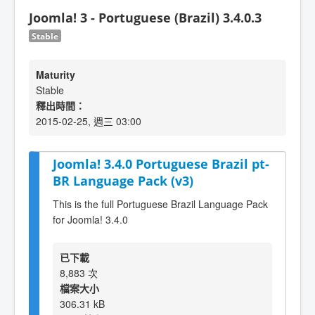
Joomla! 3 - Portuguese (Brazil) 3.4.0.3
Stable
Maturity
Stable
釋出時間：
2015-02-25, 週三 03:00
Joomla! 3.4.0 Portuguese Brazil pt-
BR Language Pack (v3)
This is the full Portuguese Brazil Language Pack
for Joomla! 3.4.0
已下載
8,883 次
檔案大小
306.31 kB