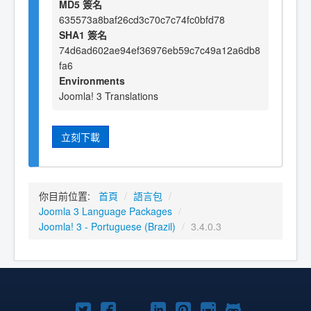
MD5 簽名
635573a8baf26cd3c70c7c74fc0bfd78
SHA1 簽名
74d6ad602ae94ef36976eb59c7c49a12a6db8
fa6
Environments
Joomla! 3 Translations
立刻下載
你目前位置:
首頁
/
語言包
/
Joomla 3 Language Packages
/
Joomla! 3 - Portuguese (Brazil)
/
3.4.0.3
Twitter
Facebook
YouTube
Linkedln
Pinterest
Instagram
GitHub