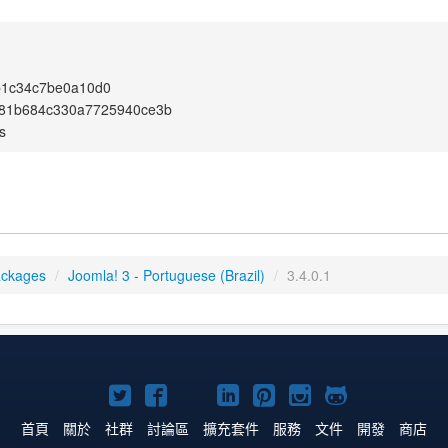
b1c34c7be0a10d0
781b684c330a7725940ce3b
s
ackages
/
Joomla! 3 - Portuguese (Brazil)
/
3.4.0.1
Twitter
Facebook
YouTube
Linkedln
Pinterest
Instagram
GitHub
上
上
上
上
上
上
上
首頁
關於
社群
討論區
擴充套件
服務
文件
開發
商店