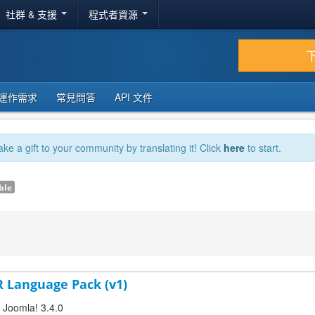
社群 & 支援
程式者資源
運作需求
常見問答
API 文件
ake a gift to your community by translating it! Click
here
to start.
ble
R Language Pack (v1)
r Joomla! 3.4.0