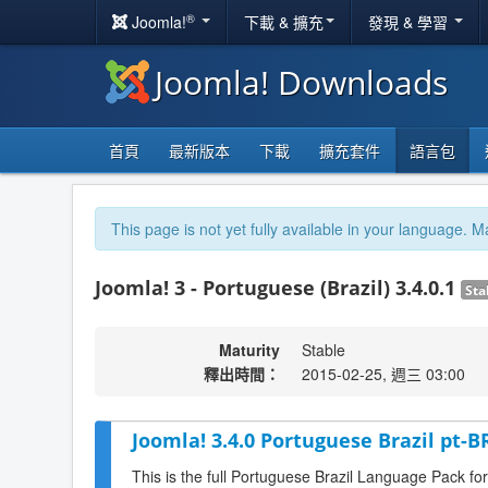
®
Joomla!
下載 & 擴充
發現 & 學習
Joomla! Downloads
首頁
最新版本
下載
擴充套件
語言包
This page is not yet fully available in your language. M
Joomla! 3 - Portuguese (Brazil) 3.4.0.1
Sta
Maturity
Stable
釋出時間：
2015-02-25, 週三 03:00
Joomla! 3.4.0 Portuguese Brazil pt-B
This is the full Portuguese Brazil Language Pack fo