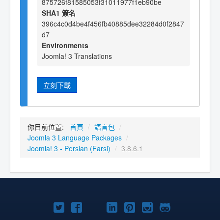
875726f81585053f31011977f1eb90be
SHA1 簽名
396c4c0d4be4f456fb40885dee32284d0f2847
d7
Environments
Joomla! 3 Translations
立刻下載
你目前位置:
首頁
/
語言包
/
Joomla 3 Language Packages
/
Joomla! 3 - Persian (Farsi)
/
3.8.6.1
Twitter
Facebook
YouTube
Linkedln
Pinterest
Instagram
GitHub