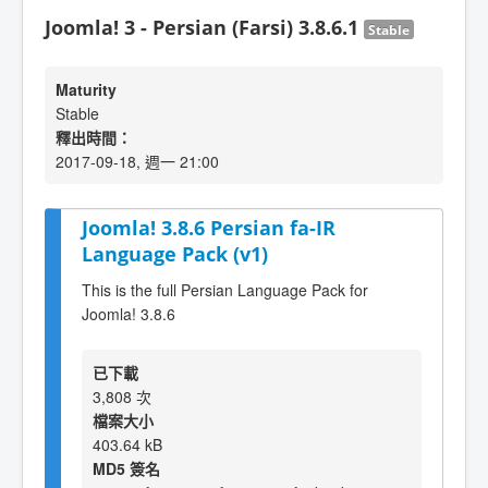
Joomla! 3 - Persian (Farsi) 3.8.6.1
Stable
Maturity
Stable
釋出時間：
2017-09-18, 週一 21:00
Joomla! 3.8.6 Persian fa-IR
Language Pack (v1)
This is the full Persian Language Pack for
Joomla! 3.8.6
已下載
3,808 次
檔案大小
403.64 kB
MD5 簽名