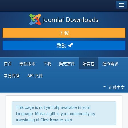
®
JOOMLA!
Joomla! Downloads
下載 & 擴充
下載
發現 & 學習
啟動
社群 & 支援
程式者資源
首頁
最新版本
下載
擴充套件
語言包
運作需求
常見問答
API 文件
正體中文
This page is not yet fully available in your
language. Make a gift to your community by
translating it! Click
here
to start.