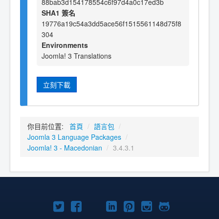
88bab3d154178554c6f97d4a0c17ed3b
SHA1 簽名
19776a19c54a3dd5ace56f1515561148d75f8
304
Environments
Joomla! 3 Translations
立刻下載
你目前位置:
首頁
/
語言包
/
Joomla 3 Language Packages
/
Joomla! 3 - Macedonian
/
3.4.3.1
Twitter
Facebook
YouTube
Linkedln
Pinterest
Instagram
GitHub