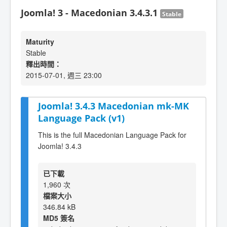
Joomla! 3 - Macedonian 3.4.3.1
Stable
Maturity
Stable
釋出時間：
2015-07-01, 週三 23:00
Joomla! 3.4.3 Macedonian mk-MK
Language Pack (v1)
This is the full Macedonian Language Pack for
Joomla! 3.4.3
已下載
1,960 次
檔案大小
346.84 kB
MD5 簽名