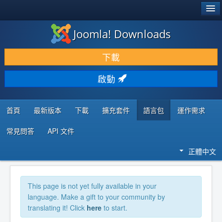
®
JOOMLA!
Joomla! Downloads
下載 & 擴充
下載
發現 & 學習
啟動
社群 & 支援
程式者資源
首頁
最新版本
下載
擴充套件
語言包
運作需求
常見問答
API 文件
正體中文
This page is not yet fully available in your
language. Make a gift to your community by
translating it! Click
here
to start.