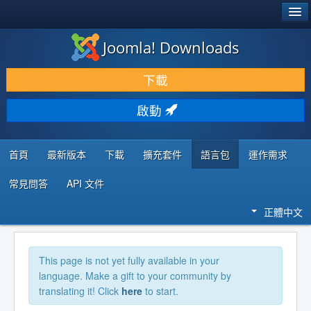
®
JOOMLA!
Joomla! Downloads
下載 & 擴充
下載
發現 & 學習
啟動
社群 & 支援
程式者資源
首頁
最新版本
下載
擴充套件
語言包
運作需求
常見問答
API 文件
正體中文
This page is not yet fully available in your
language. Make a gift to your community by
translating it! Click
here
to start.