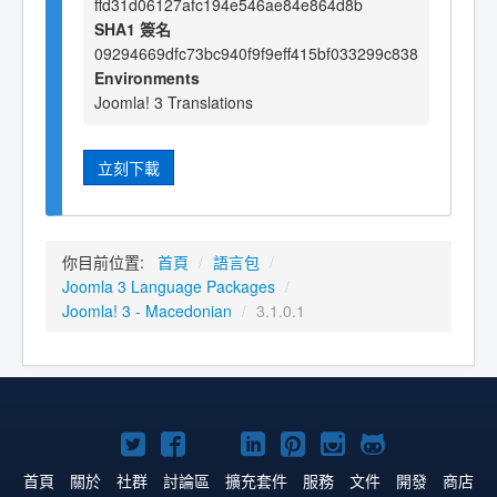
ffd31d06127afc194e546ae84e864d8b
SHA1 簽名
09294669dfc73bc940f9f9eff415bf033299c838
Environments
Joomla! 3 Translations
立刻下載
你目前位置:
首頁
/
語言包
/
Joomla 3 Language Packages
/
Joomla! 3 - Macedonian
/
3.1.0.1
Twitter
Facebook
YouTube
Linkedln
Pinterest
Instagram
GitHub
上
上
上
上
上
上
上
首頁
關於
社群
討論區
擴充套件
服務
文件
開發
商店