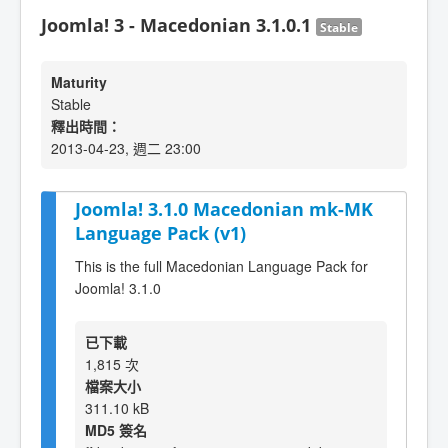
Joomla! 3 - Macedonian 3.1.0.1
Stable
Maturity
Stable
釋出時間：
2013-04-23, 週二 23:00
Joomla! 3.1.0 Macedonian mk-MK
Language Pack (v1)
This is the full Macedonian Language Pack for
Joomla! 3.1.0
已下載
1,815 次
檔案大小
311.10 kB
MD5 簽名