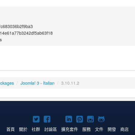
7c683036b2f9ba3
14e61a77b3242df5ab63f18
s
ackages
/
Joomla! 3 - Italian
/
3.10.11.2
Twitter
Facebook
YouTube
Linkedln
Pinterest
Instagram
GitHub
上
上
上
上
上
上
上
首頁
關於
社群
討論區
擴充套件
服務
文件
開發
商店