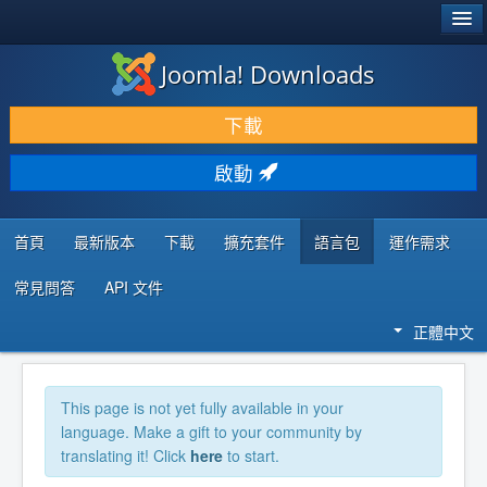
®
JOOMLA!
Joomla! Downloads
下載 & 擴充
下載
發現 & 學習
啟動
社群 & 支援
程式者資源
首頁
最新版本
下載
擴充套件
語言包
運作需求
常見問答
API 文件
正體中文
This page is not yet fully available in your
language. Make a gift to your community by
translating it! Click
here
to start.