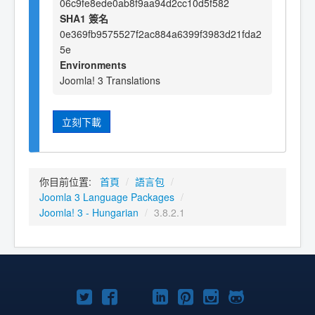
06c9fe8ede0ab8f9aa94d2cc10d5f582
SHA1 簽名
0e369fb9575527f2ac884a6399f3983d21fda2
5e
Environments
Joomla! 3 Translations
立刻下載
你目前位置:
首頁
/
語言包
/
Joomla 3 Language Packages
/
Joomla! 3 - Hungarian
/
3.8.2.1
Twitter
Facebook
YouTube
Linkedln
Pinterest
Instagram
GitHub