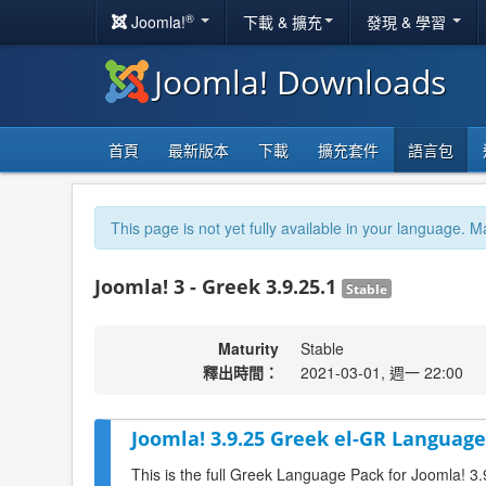
®
Joomla!
下載 & 擴充
發現 & 學習
Joomla! Downloads
首頁
最新版本
下載
擴充套件
語言包
This page is not yet fully available in your language. M
Joomla! 3 - Greek 3.9.25.1
Stable
Maturity
Stable
釋出時間：
2021-03-01, 週一 22:00
Joomla! 3.9.25 Greek el-GR Language
This is the full Greek Language Pack for Joomla! 3.