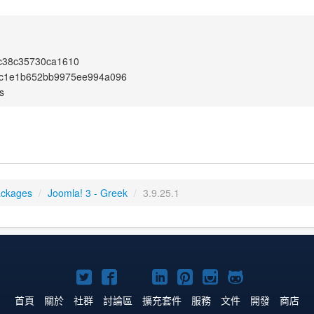
c38c35730ca1610
c1e1b652bb9975ee994a096
s
ackages
/
Joomla! 3 - Greek
/
3.9.25.1
Twitter
Facebook
YouTube
Linkedln
Pinterest
Instagram
GitHub
上
上
上
上
上
上
上
首頁
關於
社群
討論區
擴充套件
服務
文件
開發
商店