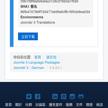
33b158f8a6d4afacc1c6c37bb3a1f5d2
SHA1 簽名
86fb47079bff7d3477eb99afcffb18f0cb9ea03d
Environments
Joomla! 3 Translations
立刻下載
你目前位置:
首頁
/
語言包
/
Joomla 3 Language Packages
/
Joomla! 3 - German
/
3.9.24.1
Twitter
Facebook
YouTube
Linkedln
Pinterest
Instagram
GitHub
上
上
上
上
上
上
上
首頁
關於
社群
討論區
擴充套件
服務
文件
開發
商店