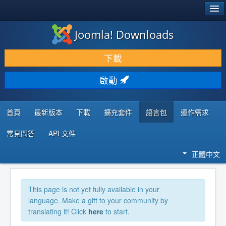
®
JOOMLA!
Joomla! Downloads
下載 & 擴充
下載
發現 & 學習
啟動
社群 & 支援
程式者資源
首頁
最新版本
下載
擴充套件
語言包
運作需求
常見問答
API 文件
正體中文
This page is not yet fully available in your
language. Make a gift to your community by
translating it! Click
here
to start.