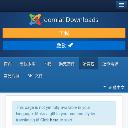
®
JOOMLA!
Joomla! Downloads
下載 & 擴充
下載
發現 & 學習
啟動
社群 & 支援
程式者資源
首頁
最新版本
下載
擴充套件
語言包
運作需求
常見問答
API 文件
正體中文
This page is not yet fully available in your
language. Make a gift to your community by
translating it! Click
here
to start.