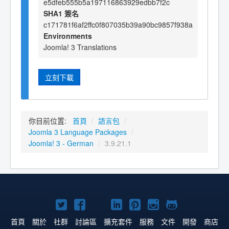
e5dfeb555b5a197116863929edbb7f2c
SHA1 簽名
c171781f6af2ffc0f807035b39a90bc9857f938a
Environments
Joomla! 3 Translations
立刻下載
你目前位置:
首頁
/
語言包
/
Joomla 3 Language Packages
/
Joomla! 3 - German
/
3.9.21.1
Twitter
Facebook
YouTube
Linkedln
Pinterest
Instagram
GitHub
上
上
上
上
上
上
上
首頁
關於
社群
討論區
擴充套件
服務
文件
開發
商店