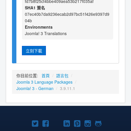
fd7b8f25cf4bbe409aea53b217f035af
SHA1 簽名
07ec40b7da9236ecab2d97bc51f426e9397d9
04b
Environments
Joomla! 3 Translations
立刻下載
你目前位置:
首頁
/
語言包
/
Joomla 3 Language Packages
/
Joomla! 3 - German
/
3.9.11.1
Twitter
Facebook
YouTube
Linkedln
Pinterest
Instagram
GitHub