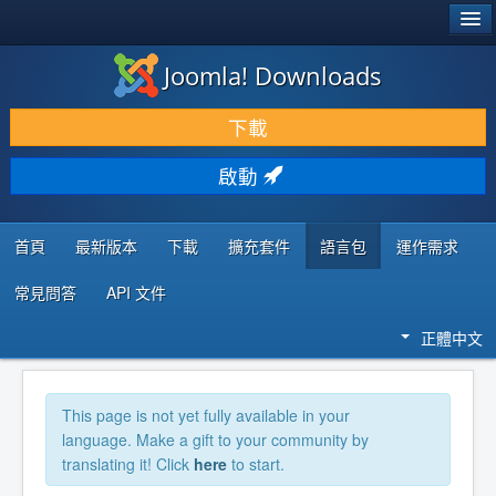
®
JOOMLA!
Joomla! Downloads
下載 & 擴充
下載
發現 & 學習
啟動
社群 & 支援
程式者資源
首頁
最新版本
下載
擴充套件
語言包
運作需求
常見問答
API 文件
正體中文
This page is not yet fully available in your
language. Make a gift to your community by
translating it! Click
here
to start.