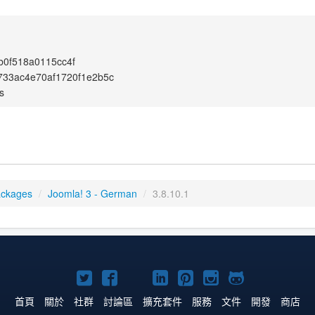
b0f518a0115cc4f
733ac4e70af1720f1e2b5c
s
ackages
/
Joomla! 3 - German
/
3.8.10.1
Twitter
Facebook
YouTube
Linkedln
Pinterest
Instagram
GitHub
上
上
上
上
上
上
上
首頁
關於
社群
討論區
擴充套件
服務
文件
開發
商店