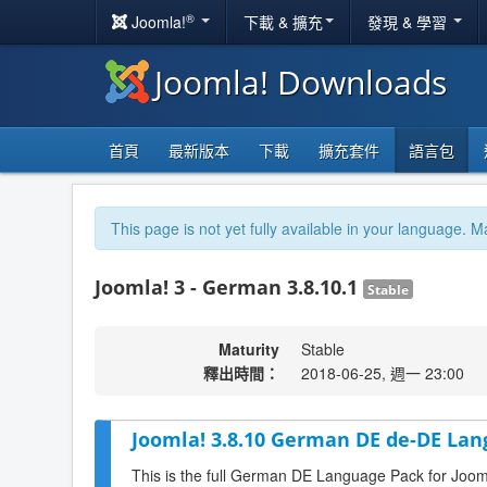
®
Joomla!
下載 & 擴充
發現 & 學習
Joomla! Downloads
首頁
最新版本
下載
擴充套件
語言包
This page is not yet fully available in your language. M
Joomla! 3 - German 3.8.10.1
Stable
Maturity
Stable
釋出時間：
2018-06-25, 週一 23:00
Joomla! 3.8.10 German DE de-DE Lan
This is the full German DE Language Pack for Joom