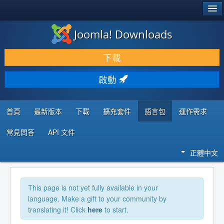
®
JOOMLA!
Joomla! Downloads
下載 & 擴充
下載
發現 & 學習
啟動
社群 & 支援
程式者資源
首頁
最新版本
下載
擴充套件
語言包
運作需求
常見問答
API 文件
正體中文
This page is not yet fully available in your
language. Make a gift to your community by
translating it! Click
here
to start.