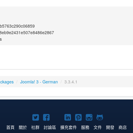
b5763c290c06859
8eb9e2431e507e8486e2867
s
ackages
/
Joomla! 3 - German
/
3.3.4.1
Twitter
Facebook
YouTube
Linkedln
Pinterest
Instagram
GitHub
上
上
上
上
上
上
上
首頁
關於
社群
討論區
擴充套件
服務
文件
開發
商店