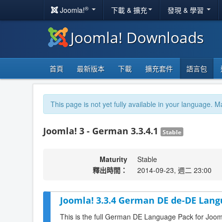
®
Joomla!
下載 & 擴充
發現 & 學習
Joomla! Downloads
首頁
最新版本
下載
擴充套件
語言包
This page is not yet fully available in your language. M
Joomla! 3 - German 3.3.4.1
Stable
Maturity
Stable
釋出時間：
2014-09-23, 週二 23:00
Joomla! 3.3.4 German DE de-DE Lang
This is the full German DE Language Pack for Joom