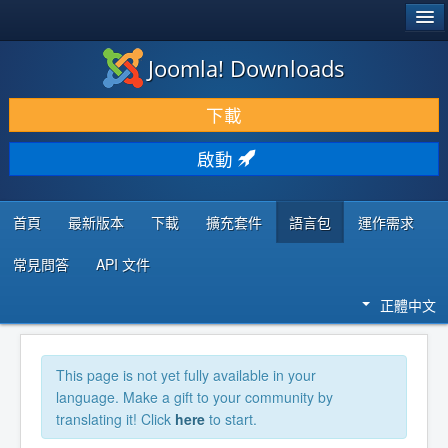
®
JOOMLA!
Joomla! Downloads
下載 & 擴充
下載
發現 & 學習
啟動
社群 & 支援
程式者資源
首頁
最新版本
下載
擴充套件
語言包
運作需求
常見問答
API 文件
正體中文
This page is not yet fully available in your
language. Make a gift to your community by
translating it! Click
here
to start.