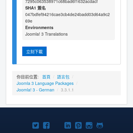
7295c063538971c68bad6f1632acdacf
SHA1 簽名
047bdfef94216cae3cb4de24badd03d64a9c2
69e
Environments
Joomla! 3 Translations
立刻下載
你目前位置:
首頁
/
語言包
/
Joomla 3 Language Packages
/
Joomla! 3 - German
/
3.3.1.1
Twitter
Facebook
YouTube
Linkedln
Pinterest
Instagram
GitHub