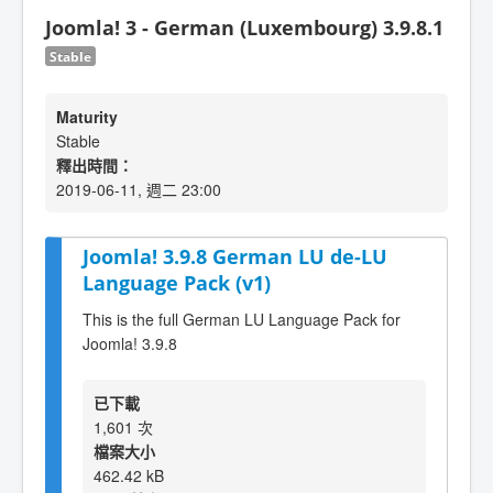
Joomla! 3 - German (Luxembourg) 3.9.8.1
Stable
Maturity
Stable
釋出時間：
2019-06-11, 週二 23:00
Joomla! 3.9.8 German LU de-LU
Language Pack (v1)
This is the full German LU Language Pack for
Joomla! 3.9.8
已下載
1,601 次
檔案大小
462.42 kB