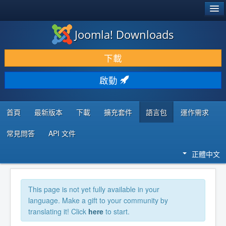
®
JOOMLA!
Joomla! Downloads
下載 & 擴充
下載
發現 & 學習
啟動
社群 & 支援
程式者資源
首頁
最新版本
下載
擴充套件
語言包
運作需求
常見問答
API 文件
正體中文
This page is not yet fully available in your
language. Make a gift to your community by
translating it! Click
here
to start.