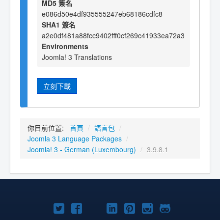
MD5 簽名
e086d50e4df935555247eb68186cdfc8
SHA1 簽名
a2e0df481a88fcc9402fff0cf269c41933ea72a3
Environments
Joomla! 3 Translations
立刻下載
你目前位置:
首頁
/
語言包
/
Joomla 3 Language Packages
/
Joomla! 3 - German (Luxembourg)
/
3.9.8.1
Twitter
Facebook
YouTube
Linkedln
Pinterest
Instagram
GitHub