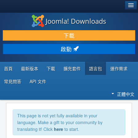
®
JOOMLA!
Joomla! Downloads
下載 & 擴充
下載
發現 & 學習
啟動
社群 & 支援
程式者資源
首頁
最新版本
下載
擴充套件
語言包
運作需求
常見問答
API 文件
正體中文
This page is not yet fully available in your
language. Make a gift to your community by
translating it! Click
here
to start.