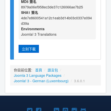
MD5 簽名
8979a06ef958ec3de37c126066ae7b25
SHA1 簽名
4de7e8600541a12c1eab3d14b03c0337e094
d39a
Environments
Joomla! 3 Translations
立刻下載
你目前位置:
首頁
/
語言包
/
Joomla 3 Language Packages
/
Joomla! 3 - German (Luxembourg)
/
3.6.0.1
Twitter
Facebook
YouTube
Linkedln
Pinterest
Instagram
GitHub