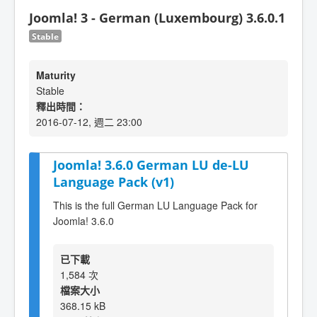
Joomla! 3 - German (Luxembourg) 3.6.0.1
Stable
Maturity
Stable
釋出時間：
2016-07-12, 週二 23:00
Joomla! 3.6.0 German LU de-LU
Language Pack (v1)
This is the full German LU Language Pack for
Joomla! 3.6.0
已下載
1,584 次
檔案大小
368.15 kB