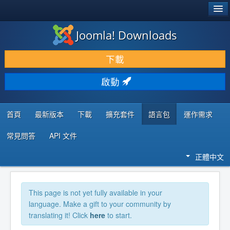
®
JOOMLA!
Joomla! Downloads
下載 & 擴充
下載
發現 & 學習
啟動
社群 & 支援
程式者資源
首頁
最新版本
下載
擴充套件
語言包
運作需求
常見問答
API 文件
正體中文
This page is not yet fully available in your
language. Make a gift to your community by
translating it! Click
here
to start.