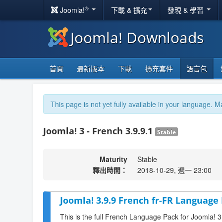
®
Joomla!
下載 & 擴充
發現 & 學習
Joomla! Downloads
首頁
最新版本
下載
擴充套件
語言包
This page is not yet fully available in your language. M
Joomla! 3 - French 3.9.9.1
Stable
Maturity
Stable
釋出時間：
2018-10-29, 週一 23:00
Joomla! 3.9.9 French fr-FR Language 
This is the full French Language Pack for Joomla! 3