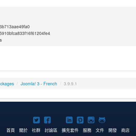
76b713aae49fa0
910bfca833f16f61204fe4
s
ackages
/
Joomla! 3 - French
/
3.9.9.1
Twitter
Facebook
YouTube
Linkedln
Pinterest
Instagram
GitHub
上
上
上
上
上
上
上
首頁
關於
社群
討論區
擴充套件
服務
文件
開發
商店