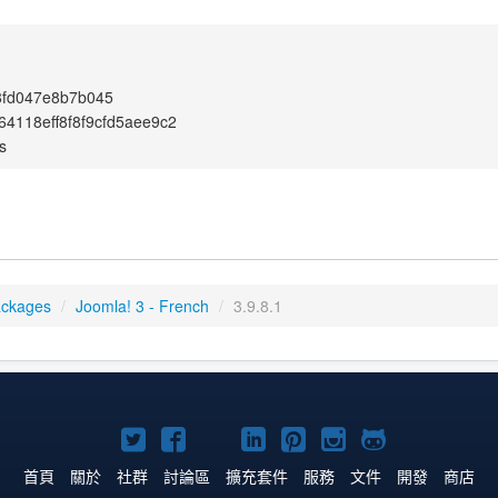
8fd047e8b7b045
4118eff8f8f9cfd5aee9c2
s
ackages
/
Joomla! 3 - French
/
3.9.8.1
Twitter
Facebook
YouTube
Linkedln
Pinterest
Instagram
GitHub
上
上
上
上
上
上
上
首頁
關於
社群
討論區
擴充套件
服務
文件
開發
商店