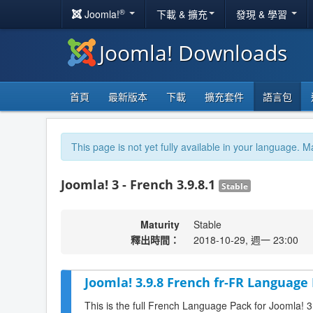
®
Joomla!
下載 & 擴充
發現 & 學習
Joomla! Downloads
首頁
最新版本
下載
擴充套件
語言包
This page is not yet fully available in your language. M
Joomla! 3 - French 3.9.8.1
Stable
Maturity
Stable
釋出時間：
2018-10-29, 週一 23:00
Joomla! 3.9.8 French fr-FR Language 
This is the full French Language Pack for Joomla! 3