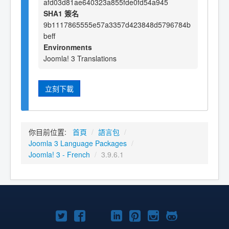
afd03d81ae640323a855fde0fd54a945
SHA1 簽名
9b1117865555e57a3357d423848d5796784b
beff
Environments
Joomla! 3 Translations
立刻下載
你目前位置:
首頁
/
語言包
/
Joomla 3 Language Packages
/
Joomla! 3 - French
/
3.9.6.1
Twitter
Facebook
YouTube
Linkedln
Pinterest
Instagram
GitHub