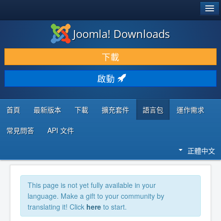
®
JOOMLA!
Joomla! Downloads
下載 & 擴充
下載
發現 & 學習
啟動
社群 & 支援
程式者資源
首頁
最新版本
下載
擴充套件
語言包
運作需求
常見問答
API 文件
正體中文
This page is not yet fully available in your
language. Make a gift to your community by
translating it! Click
here
to start.