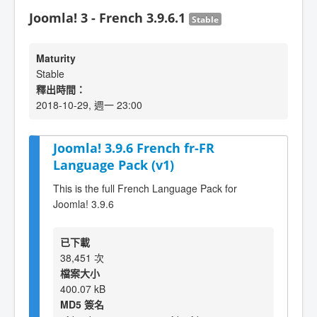
Joomla! 3 - French 3.9.6.1
Stable
Maturity
Stable
釋出時間：
2018-10-29, 週一 23:00
Joomla! 3.9.6 French fr-FR
Language Pack (v1)
This is the full French Language Pack for
Joomla! 3.9.6
已下載
38,451 次
檔案大小
400.07 kB
MD5 簽名