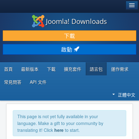
®
JOOMLA!
Joomla! Downloads
下載 & 擴充
下載
發現 & 學習
啟動
社群 & 支援
程式者資源
首頁
最新版本
下載
擴充套件
語言包
運作需求
常見問答
API 文件
正體中文
This page is not yet fully available in your
language. Make a gift to your community by
translating it! Click
here
to start.