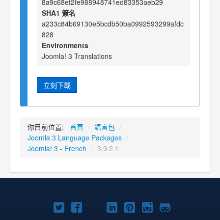
8a9c68ef2fe988948741ed83353aeb29
SHA1 簽名
a233c84b69130e5bcdb50ba0992593299afdc
828
Environments
Joomla! 3 Translations
立刻下載
你目前位置:
首頁
/
語言包
/
Joomla 3 Language Packages
/
Joomla! 3 - French
/
3.9.2.1
Twitter
Facebook
YouTube
Linkedln
Pinterest
Instagram
GitHub