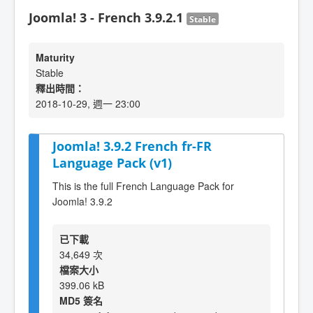
Joomla! 3 - French 3.9.2.1
Stable
Maturity
Stable
釋出時間：
2018-10-29, 週一 23:00
Joomla! 3.9.2 French fr-FR
Language Pack (v1)
This is the full French Language Pack for
Joomla! 3.9.2
已下載
34,649 次
檔案大小
399.06 kB
MD5 簽名