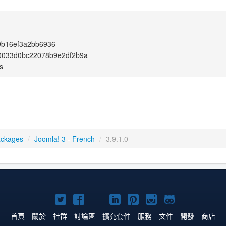
9b16ef3a2bb6936
0033d0bc22078b9e2df2b9a
s
ackages
/
Joomla! 3 - French
/
3.9.1.0
Twitter
Facebook
YouTube
Linkedln
Pinterest
Instagram
GitHub
上
上
上
上
上
上
上
首頁
關於
社群
討論區
擴充套件
服務
文件
開發
商店