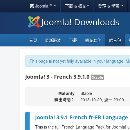
®
Joomla!
下載 & 擴充
發現 & 學習
Joomla! Downloads
首頁
最新版本
下載
擴充套件
語言包
This page is not yet fully available in your language. M
Joomla! 3 - French 3.9.1.0
Stable
Maturity
Stable
釋出時間：
2018-10-29, 週一 23:00
Joomla! 3.9.1 French fr-FR Language 
This is the full French Language Pack for Joomla! 3