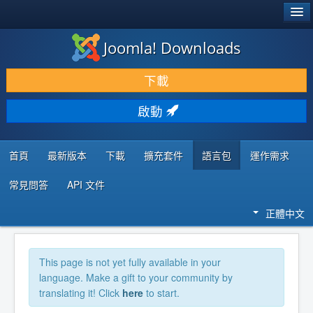
®
JOOMLA!
Joomla! Downloads
下載 & 擴充
下載
發現 & 學習
啟動
社群 & 支援
程式者資源
首頁
最新版本
下載
擴充套件
語言包
運作需求
常見問答
API 文件
正體中文
This page is not yet fully available in your
language. Make a gift to your community by
translating it! Click
here
to start.