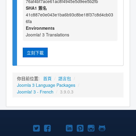
76af4bf7ace61ac8f4945e5d9ee5b2fb
SHA1 簽名
41c887e0e043e1ba6b93c8be18f37c8d4cb03
6fa
Environments
Joomla! 3 Translations
立刻下載
你目前位置:
首頁
/
語言包
/
Joomla 3 Language Packages
/
Joomla! 3 - French
/
3.9.0.3
Twitter
Facebook
YouTube
Linkedln
Pinterest
Instagram
GitHub