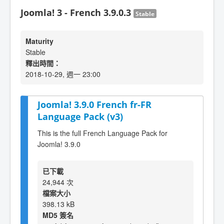
Joomla! 3 - French 3.9.0.3
Stable
Maturity
Stable
釋出時間：
2018-10-29, 週一 23:00
Joomla! 3.9.0 French fr-FR
Language Pack (v3)
This is the full French Language Pack for
Joomla! 3.9.0
已下載
24,944 次
檔案大小
398.13 kB
MD5 簽名