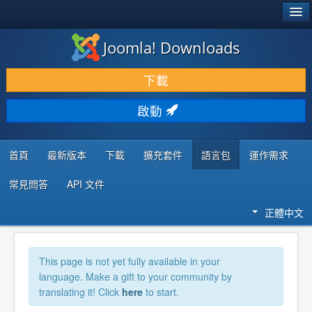
®
JOOMLA!
Joomla! Downloads
下載 & 擴充
下載
發現 & 學習
啟動
社群 & 支援
程式者資源
首頁
最新版本
下載
擴充套件
語言包
運作需求
常見問答
API 文件
正體中文
This page is not yet fully available in your
language. Make a gift to your community by
translating it! Click
here
to start.