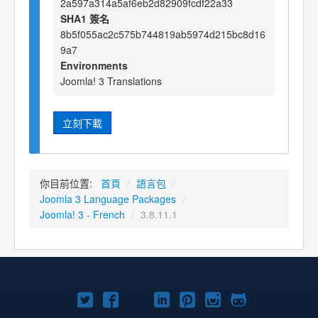
2a597a314a5af6eb2d82909fcdf22a33
SHA1 簽名
8b5f055ac2c575b744819ab5974d215bc8d16
9a7
Environments
Joomla! 3 Translations
立刻下載
你目前位置:
首頁
/
語言包
/
Joomla 3 Language Packages
/
Joomla! 3 - French
/
3.8.11.1
Twitter
Facebook
YouTube
Linkedln
Pinterest
Instagram
GitHub