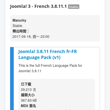
Joomla! 3 - French 3.8.11.1
Stable
Maturity
Stable
釋出時間：
2017-09-18, 週一 23:00
Joomla! 3.8.11 French fr-FR
Language Pack (v1)
This is the full French Language Pack for
Joomla! 3.8.11
已下載
29,213 次
檔案大小
367.83 kB
MD5 簽名