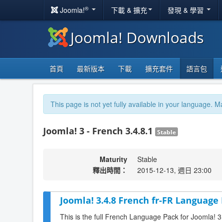
®
Joomla!
下載 & 擴充
發現 & 學習
Joomla! Downloads
首頁
最新版本
下載
擴充套件
語言包
This page is not yet fully available in your language. M
Joomla! 3 - French 3.4.8.1
Stable
Maturity
Stable
釋出時間：
2015-12-13, 週日 23:00
Joomla! 3.4.8 French fr-FR Language 
This is the full French Language Pack for Joomla! 3