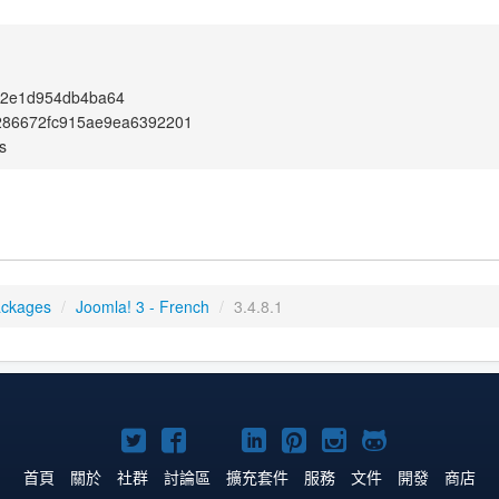
c2e1d954db4ba64
286672fc915ae9ea6392201
s
ackages
/
Joomla! 3 - French
/
3.4.8.1
Twitter
Facebook
YouTube
Linkedln
Pinterest
Instagram
GitHub
上
上
上
上
上
上
上
首頁
關於
社群
討論區
擴充套件
服務
文件
開發
商店