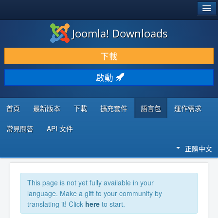
®
JOOMLA!
Joomla! Downloads
下載 & 擴充
下載
發現 & 學習
啟動
社群 & 支援
程式者資源
首頁
最新版本
下載
擴充套件
語言包
運作需求
常見問答
API 文件
正體中文
This page is not yet fully available in your
language. Make a gift to your community by
translating it! Click
here
to start.