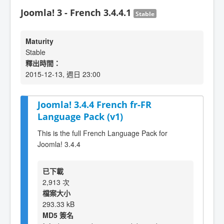
Joomla! 3 - French 3.4.4.1
Stable
Maturity
Stable
釋出時間：
2015-12-13, 週日 23:00
Joomla! 3.4.4 French fr-FR
Language Pack (v1)
This is the full French Language Pack for
Joomla! 3.4.4
已下載
2,913 次
檔案大小
293.33 kB
MD5 簽名