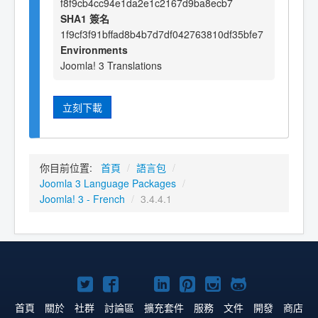
f8f9cb4cc94e1da2e1c2167d9ba8ecb7
SHA1 簽名
1f9cf3f91bffad8b4b7d7df042763810df35bfe7
Environments
Joomla! 3 Translations
立刻下載
你目前位置:
首頁
/
語言包
/
Joomla 3 Language Packages
/
Joomla! 3 - French
/
3.4.4.1
Twitter
Facebook
YouTube
Linkedln
Pinterest
Instagram
GitHub
上
上
上
上
上
上
上
首頁
關於
社群
討論區
擴充套件
服務
文件
開發
商店