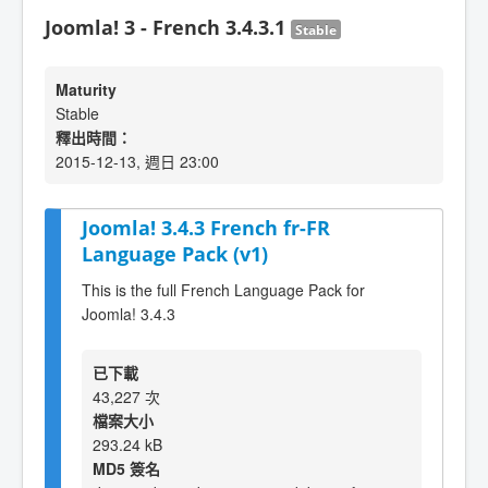
Joomla! 3 - French 3.4.3.1
Stable
Maturity
Stable
釋出時間：
2015-12-13, 週日 23:00
Joomla! 3.4.3 French fr-FR
Language Pack (v1)
This is the full French Language Pack for
Joomla! 3.4.3
已下載
43,227 次
檔案大小
293.24 kB
MD5 簽名