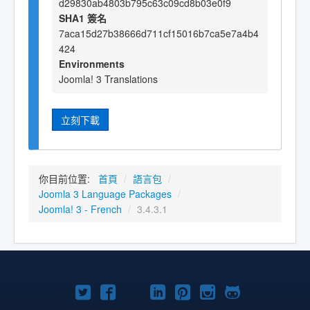
d29830ab4803b795c63c09cd8b03e0f9
SHA1 簽名
7aca15d27b38666d711cf15016b7ca5e7a4b4
424
Environments
Joomla! 3 Translations
立刻下載
你目前位置:
首頁
/
語言包
/
Joomla 3 Language Packages
/
Joomla! 3 - French
/
3.4.3.1
Twitter
Facebook
YouTube
Linkedln
Pinterest
Instagram
GitHub