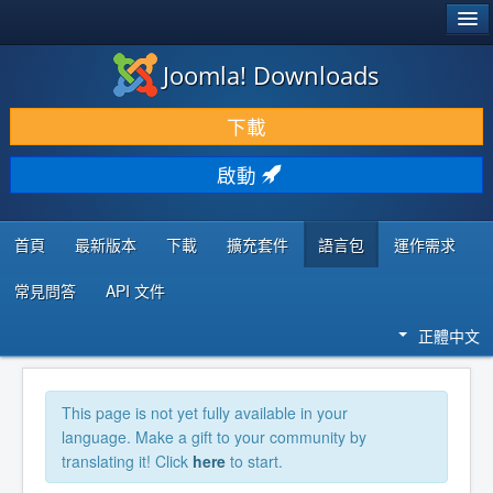
®
JOOMLA!
Joomla! Downloads
下載 & 擴充
下載
發現 & 學習
啟動
社群 & 支援
程式者資源
首頁
最新版本
下載
擴充套件
語言包
運作需求
常見問答
API 文件
正體中文
This page is not yet fully available in your
language. Make a gift to your community by
translating it! Click
here
to start.