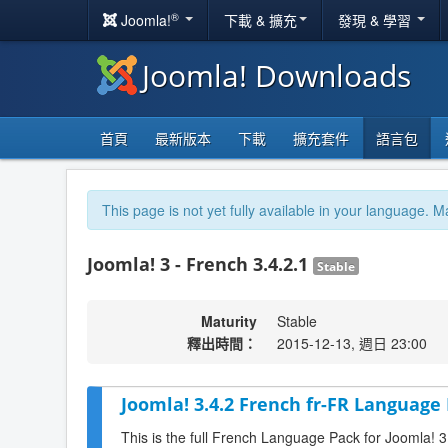
®
Joomla!
下載 & 擴充
發現 & 學習
Joomla! Downloads
首頁
最新版本
下載
擴充套件
語言包
This page is not yet fully available in your language. M
Joomla! 3 - French 3.4.2.1
Stable
Maturity
Stable
釋出時間：
2015-12-13, 週日 23:00
Joomla! 3.4.2 French fr-FR Language 
This is the full French Language Pack for Joomla! 3