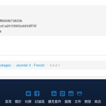
dff6609b73833b
cd1a251f3953c6933ff75f
s
ackages
/
Joomla! 3 - French
/
3.4.2.1
Twitter
Facebook
YouTube
Linkedln
Pinterest
Instagram
GitHub
上
上
上
上
上
上
上
首頁
關於
社群
討論區
擴充套件
服務
文件
開發
商店