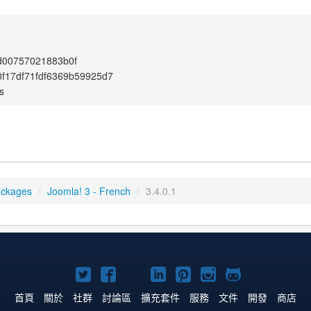
d00757021883b0f
f17df71fdf6369b59925d7
s
ackages
/
Joomla! 3 - French
/
3.4.0.1
Twitter
Facebook
YouTube
Linkedln
Pinterest
Instagram
GitHub
上
上
上
上
上
上
上
首頁
關於
社群
討論區
擴充套件
服務
文件
開發
商店