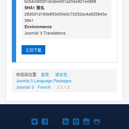
bc54c0652f1dcebe091a204e821ee888
SHA1 簽名
2820d1d18de853e50e2c72d32ac4a825843a
38e1
Environments
Joomla! 3 Translations
立刻下載
你目前位置:
首頁
/
語言包
/
Joomla 3 Language Packages
/
Joomla! 3 - French
/
3.3.1.2
Twitter
Facebook
YouTube
Linkedln
Pinterest
Instagram
GitHub