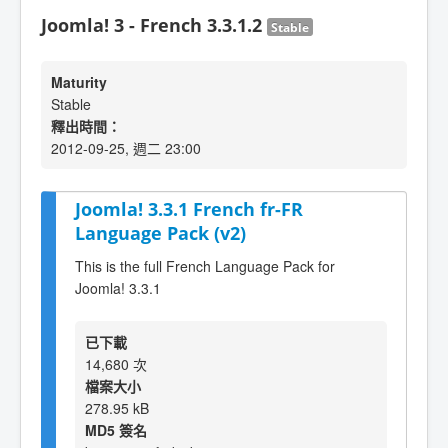
Joomla! 3 - French 3.3.1.2
Stable
Maturity
Stable
釋出時間：
2012-09-25, 週二 23:00
Joomla! 3.3.1 French fr-FR
Language Pack (v2)
This is the full French Language Pack for
Joomla! 3.3.1
已下載
14,680 次
檔案大小
278.95 kB
MD5 簽名