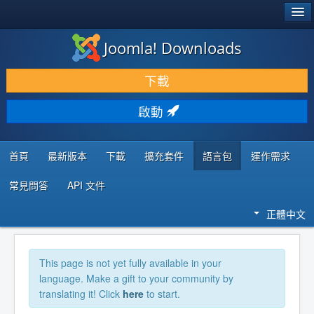
®
JOOMLA!
Joomla! Downloads
下載 & 擴充
下載
發現 & 學習
啟動
社群 & 支援
程式者資源
首頁
最新版本
下載
擴充套件
語言包
運作需求
常見問答
API 文件
正體中文
This page is not yet fully available in your
language. Make a gift to your community by
translating it! Click
here
to start.