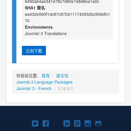
6490a64ae341478c7d90e7a8d8ea1a0c
SHA1 簽名
ea432e560f1dc87c9724111740932bc906dfc1
70
Environments
Joomla! 3 Translations
立刻下載
你目前位置:
首頁
/
語言包
/
Joomla 3 Language Packages
/
Joomla! 3 - French
/
3.10.9.1
Twitter
Facebook
YouTube
Linkedln
Pinterest
Instagram
GitHub