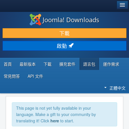
®
JOOMLA!
Joomla! Downloads
下載 & 擴充
下載
發現 & 學習
啟動
社群 & 支援
程式者資源
首頁
最新版本
下載
擴充套件
語言包
運作需求
常見問答
API 文件
正體中文
This page is not yet fully available in your
language. Make a gift to your community by
translating it! Click
here
to start.