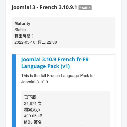
Joomla! 3 - French 3.10.9.1
Stable
Maturity
Stable
釋出時間：
2022-05-10, 週二 22:38
Joomla! 3.10.9 French fr-FR
Language Pack (v1)
This is the full French Language Pack for
Joomla! 3.10.9
已下載
24,874 次
檔案大小
409.05 kB
MD5 簽名