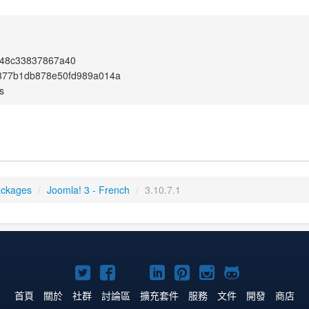
248c33837867a40
377b1db878e50fd989a014a
s
ackages
/
Joomla! 3 - French
/
3.10.7.1
Twitter
Facebook
YouTube
Linkedln
Pinterest
Instagram
GitHub
上
上
上
上
上
上
上
首頁
關於
社群
討論區
擴充套件
服務
文件
開發
商店