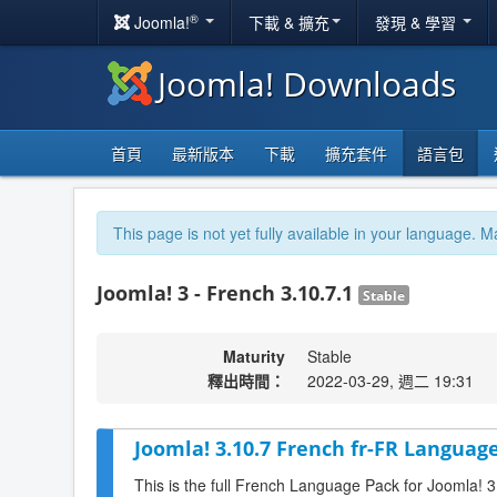
®
Joomla!
下載 & 擴充
發現 & 學習
Joomla! Downloads
首頁
最新版本
下載
擴充套件
語言包
This page is not yet fully available in your language. M
Joomla! 3 - French 3.10.7.1
Stable
Maturity
Stable
釋出時間：
2022-03-29, 週二 19:31
Joomla! 3.10.7 French fr-FR Language
This is the full French Language Pack for Joomla! 3