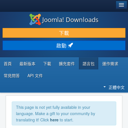
®
JOOMLA!
Joomla! Downloads
下載 & 擴充
下載
發現 & 學習
啟動
社群 & 支援
程式者資源
首頁
最新版本
下載
擴充套件
語言包
運作需求
常見問答
API 文件
正體中文
This page is not yet fully available in your
language. Make a gift to your community by
translating it! Click
here
to start.