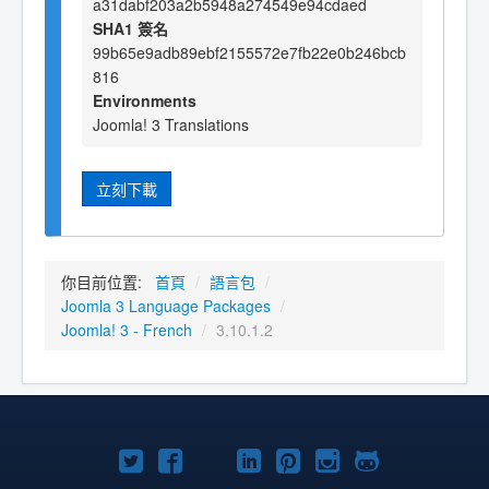
a31dabf203a2b5948a274549e94cdaed
SHA1 簽名
99b65e9adb89ebf2155572e7fb22e0b246bcb
816
Environments
Joomla! 3 Translations
立刻下載
你目前位置:
首頁
/
語言包
/
Joomla 3 Language Packages
/
Joomla! 3 - French
/
3.10.1.2
Twitter
Facebook
YouTube
Linkedln
Pinterest
Instagram
GitHub