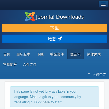
®
JOOMLA!
Joomla! Downloads
下載 & 擴充
下載
發現 & 學習
啟動
社群 & 支援
程式者資源
首頁
最新版本
下載
擴充套件
語言包
運作需求
常見問答
API 文件
正體中文
This page is not yet fully available in your
language. Make a gift to your community by
translating it! Click
here
to start.