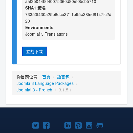
aaf35044f8f40075360d80ef05cb5710
SHA1 簽名
73353f430a25b6dce3711b95b38fed8147fc2d
20
Environments
Joomla! 3 Translations
立刻下載
你目前位置:
首頁
/
語言包
/
Joomla 3 Language Packages
/
Joomla! 3 - French
/
3.1.5.1
Twitter
Facebook
YouTube
Linkedln
Pinterest
Instagram
GitHub