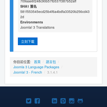
709aae6f248c90b57fb537f387b52aff
SHA1 簽名
581f553545ecd25b4f6a4bdfa33520b256cd43
2d
Environments
Joomla! 3 Translations
立刻下載
你目前位置:
首頁
/
語言包
/
Joomla 3 Language Packages
/
Joomla! 3 - French
/
3.1.4.1
Twitter
Facebook
YouTube
Linkedln
Pinterest
Instagram
GitHub