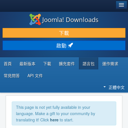
®
JOOMLA!
Joomla! Downloads
下載 & 擴充
下載
發現 & 學習
啟動
社群 & 支援
程式者資源
首頁
最新版本
下載
擴充套件
語言包
運作需求
常見問答
API 文件
正體中文
This page is not yet fully available in your
language. Make a gift to your community by
translating it! Click
here
to start.