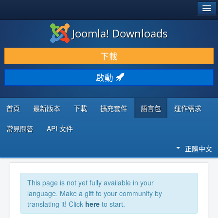
®
JOOMLA!
Joomla! Downloads
下載 & 擴充
下載
發現 & 學習
啟動
社群 & 支援
程式者資源
首頁
最新版本
下載
擴充套件
語言包
運作需求
常見問答
API 文件
正體中文
This page is not yet fully available in your
language. Make a gift to your community by
translating it! Click
here
to start.