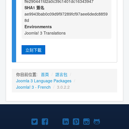
ffe290441fd2a0c39c1401dc16343947
SHA1 簽名
ae9943bab0c09d9f97289fcf97aee6dedc8859
8d
Environments
Joomla! 3 Translations
立刻下載
你目前位置:
首頁
/
語言包
/
Joomla 3 Language Packages
/
Joomla! 3 - French
/
3.0.2.2
Twitter
Facebook
YouTube
Linkedln
Pinterest
Instagram
GitHub