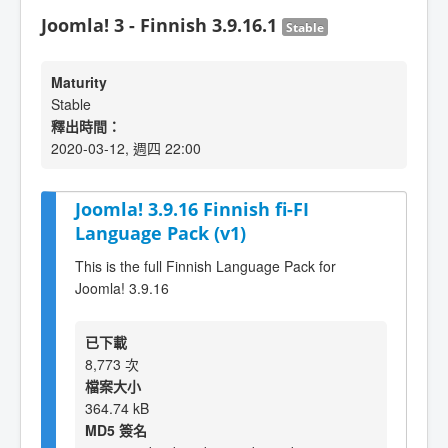
Joomla! 3 - Finnish 3.9.16.1
Stable
Maturity
Stable
釋出時間：
2020-03-12, 週四 22:00
Joomla! 3.9.16 Finnish fi-FI
Language Pack (v1)
This is the full Finnish Language Pack for
Joomla! 3.9.16
已下載
8,773 次
檔案大小
364.74 kB
MD5 簽名