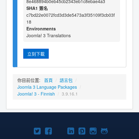
8e468894b0eb45cb2343eb1c8ebae4a3
SHA1 簽名
c7bd22e0072fcd3d3de5473a3f35109f3cb03f
18
Environments
Joomla! 3 Translations
立刻下載
你目前位置:
首頁
/
語言包
/
Joomla 3 Language Packages
/
Joomla! 3 - Finnish
/
3.9.16.1
Twitter
Facebook
YouTube
Linkedln
Pinterest
Instagram
GitHub