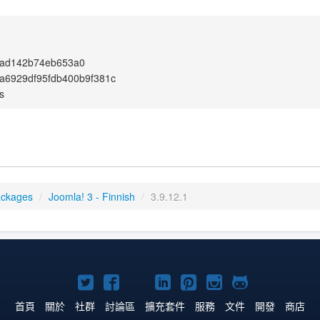
ad142b74eb653a0
a6929df95fdb400b9f381c
s
ackages
/
Joomla! 3 - Finnish
/
3.9.12.1
Twitter
Facebook
YouTube
Linkedln
Pinterest
Instagram
GitHub
上
上
上
上
上
上
上
首頁
關於
社群
討論區
擴充套件
服務
文件
開發
商店