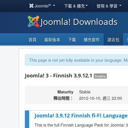
®
Joomla!
下載 & 擴充
發現 & 學習
Joomla! Downloads
首頁
最新版本
下載
擴充套件
語言包
This page is not yet fully available in your language. M
Joomla! 3 - Finnish 3.9.12.1
Stable
Maturity
Stable
釋出時間：
2012-10-10, 週三 22:00
Joomla! 3.9.12 Finnish fi-FI Language
This is the full Finnish Language Pack for Joomla! 