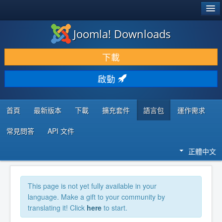
®
JOOMLA!
Joomla! Downloads
下載 & 擴充
下載
發現 & 學習
啟動
社群 & 支援
程式者資源
首頁
最新版本
下載
擴充套件
語言包
運作需求
常見問答
API 文件
正體中文
This page is not yet fully available in your
language. Make a gift to your community by
translating it! Click
here
to start.