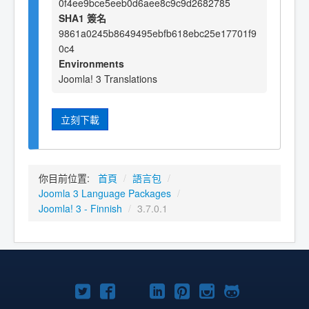
0f4ee9bce5eeb0d6aee8c9c9d2682785
SHA1 簽名
9861a0245b8649495ebfb618ebc25e17701f9
0c4
Environments
Joomla! 3 Translations
立刻下載
你目前位置:
首頁
/
語言包
/
Joomla 3 Language Packages
/
Joomla! 3 - Finnish
/
3.7.0.1
Twitter
Facebook
YouTube
Linkedln
Pinterest
Instagram
GitHub