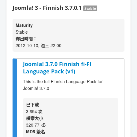
Joomla! 3 - Finnish 3.7.0.1
Stable
Maturity
Stable
釋出時間：
2012-10-10, 週三 22:00
Joomla! 3.7.0 Finnish fi-FI
Language Pack (v1)
This is the full Finnish Language Pack for
Joomla! 3.7.0
已下載
3,694 次
檔案大小
320.77 kB
MD5 簽名