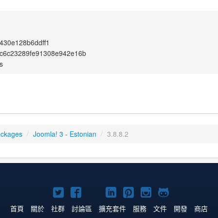
430e128b6ddff1
c6c23289fe91308e942e16b
s
ackages
/
Joomla! 3 - Estonian
/
3.8.8.2
Twitter
Facebook
YouTube
Linkedln
Pinterest
Instagram
GitHub
上
上
上
上
上
上
上
首頁
關於
社群
討論區
擴充套件
服務
文件
開發
商店