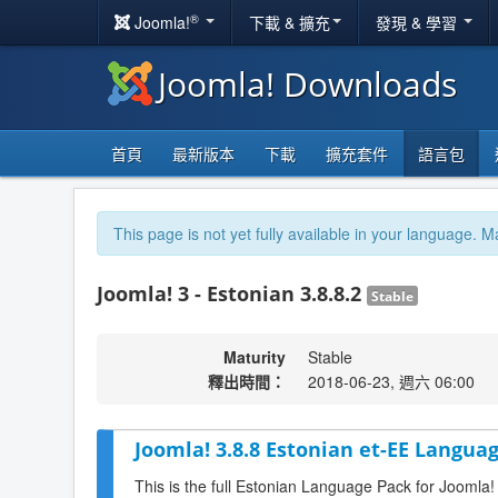
®
Joomla!
下載 & 擴充
發現 & 學習
Joomla! Downloads
首頁
最新版本
下載
擴充套件
語言包
This page is not yet fully available in your language. M
Joomla! 3 - Estonian 3.8.8.2
Stable
Maturity
Stable
釋出時間：
2018-06-23, 週六 06:00
Joomla! 3.8.8 Estonian et-EE Languag
This is the full Estonian Language Pack for Joomla!