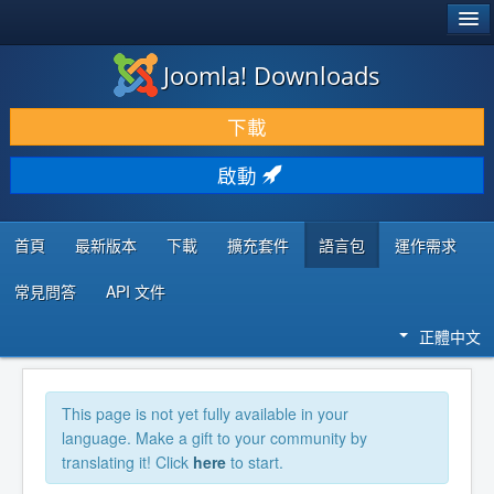
®
JOOMLA!
Joomla! Downloads
下載 & 擴充
下載
發現 & 學習
啟動
社群 & 支援
程式者資源
首頁
最新版本
下載
擴充套件
語言包
運作需求
常見問答
API 文件
正體中文
This page is not yet fully available in your
language. Make a gift to your community by
translating it! Click
here
to start.