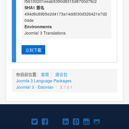
f56100201eeab5390d8315d8700d79c2
SHA1 簽名
494d6c89b5e2d4173a14dd030d326421e7d2
04de
Environments
Joomla! 3 Translations
立刻下載
你目前位置:
首頁
/
語言包
/
Joomla 3 Language Packages
/
Joomla! 3 - Estonian
/
3.7.0.1
Twitter
Facebook
YouTube
Linkedln
Pinterest
Instagram
GitHub