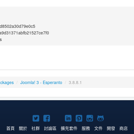
d8502a30d79e0c5
a9d31371abfb21527ce7f0
s
ackages
/
Joomla! 3 - Esperanto
/
3.8.8.1
Twitter
Facebook
YouTube
Linkedln
Pinterest
Instagram
GitHub
上
上
上
上
上
上
上
首頁
關於
社群
討論區
擴充套件
服務
文件
開發
商店