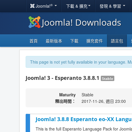
®
Joomla!
下載 & 擴充
發現 & 學習
Joomla! Downloads
首頁
最新版本
下載
擴充套件
語言包
This page is not yet fully available in your language. M
Joomla! 3 - Esperanto 3.8.8.1
Stable
Maturity
Stable
釋出時間：
2017-11-26, 週日 23:00
Joomla! 3.8.8 Esperanto eo-XX Langu
This is the full Esperanto Language Pack for Joomla