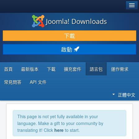
®
JOOMLA!
Joomla! Downloads
下載 & 擴充
下載
發現 & 學習
啟動
社群 & 支援
程式者資源
首頁
最新版本
下載
擴充套件
語言包
運作需求
常見問答
API 文件
正體中文
This page is not yet fully available in your
language. Make a gift to your community by
translating it! Click
here
to start.