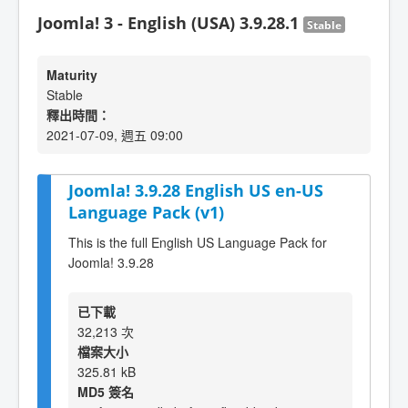
Joomla! 3 - English (USA) 3.9.28.1
Stable
Maturity
Stable
釋出時間：
2021-07-09, 週五 09:00
Joomla! 3.9.28 English US en-US
Language Pack (v1)
This is the full English US Language Pack for
Joomla! 3.9.28
已下載
32,213 次
檔案大小
325.81 kB
MD5 簽名