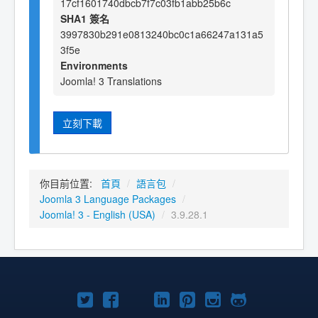
17cf1601740dbcb7f7c03fb1abb25b6c
SHA1 簽名
3997830b291e0813240bc0c1a66247a131a5
3f5e
Environments
Joomla! 3 Translations
立刻下載
你目前位置:
首頁
/
語言包
/
Joomla 3 Language Packages
/
Joomla! 3 - English (USA)
/
3.9.28.1
Twitter
Facebook
YouTube
Linkedln
Pinterest
Instagram
GitHub